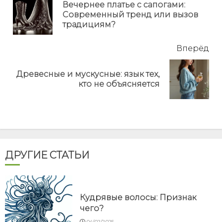
еще
Вечернее платье с сапогами:
Пр
Современный тренд или вызов
но
традициям?
Вперёд
Древесные и мускусные: язык тех,
Next
кто не объясняется
post:
ДРУГИЕ СТАТЬИ
Кудрявые волосы: Признак
чего?
04/02/2025