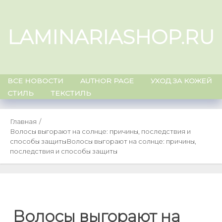
Skip
to
LAMINARIASHOP.RU
content
ВСЕ НОВОСТИ
AUTHOR PAGE
УХОД ЗА КОЖЕЙ
СТИЛЬ
ТЕКСТИЛЬ
Главная
Волосы выгорают на солнце: причины, последствия и
способы защиты
Волосы выгорают на солнце: причины,
последствия и способы защиты
Волосы выгорают на