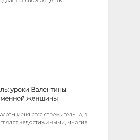
редлагают свои рецепты
иль: уроки Валентины
ременной женщины
расоты меняются стремительно, а
ыглядят недостижимыми, многие