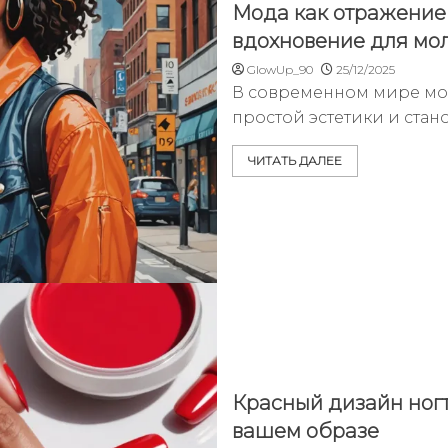
Мода как отражение 
вдохновение для м
GlowUp_90
25/12/2025
В современном мире мод
простой эстетики и ста
ЧИТАТЬ ДАЛЕЕ
Красный дизайн ногт
вашем образе