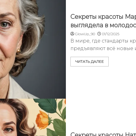
Секреты красоты Ма
выглядела в молодос
GlowUp_90
01/12/2025
В мире, где стандарты к
предъявляют всё новые 
ЧИТАТЬ ДАЛЕЕ
Секреты красоты Нат