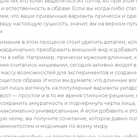
для тех, кто хочет выделиться из толпы, но при этом
и естественность в образе. Если вы когда-либо ста
ем, что ваши привычные варианты причесок и од
вашу настоящую сущность, значит, вы на верном пут
м.
имание в этом процессе стоит уделить деталям, ко
кардинально преобразить внешний вид и добавит
ти в себе. Например, прически мужские длинные, 
емя считались нишевыми, сегодня активно входят в
 массу возможностей для экспериментов и создани
щегося образа. И если вы думаете, что длинные во
тоит лишь взглянуть на популярные варианты укладо
вост — простое и в то же время стильное решение,
 сохранить аккуратность и подчеркнуть черты лица,
 максимально универсальным. А если добавить к эт
ую челку, вы получите сочетание, которое давно п
аменитостям и модникам по всему миру.
то стремится быть не просто в тренде, а создать соб