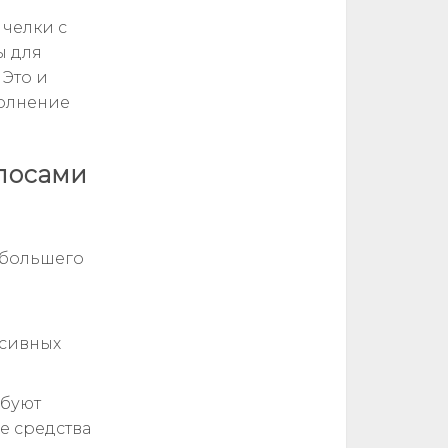
 челки с
ы для
 Это и
полнение
лосами
 большего
ссивных
ебуют
е средства