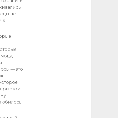
 сохранить
лкивались
ежды не
и к
торые
ь
которые
 моду,
я
лосы — это
к.
 которое
 при этом
ому
олюбилось
ственный