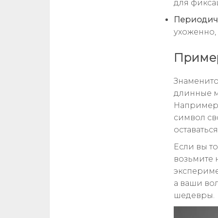
для фикса
Периодиче
ухоженно,
Пример
Знаменито
длинные м
Например,
символ св
оставаться
Если вы то
возьмите 
эксперимен
а ваши во
шедевры.