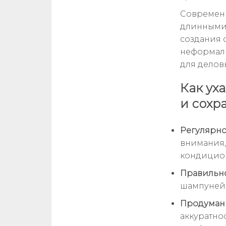
Современн
длинными 
создания 
неформаль
для делов
Как ух
и сохр
Регулярно
внимания,
кондицион
Правильно
шампуней,
Продуманн
аккуратно