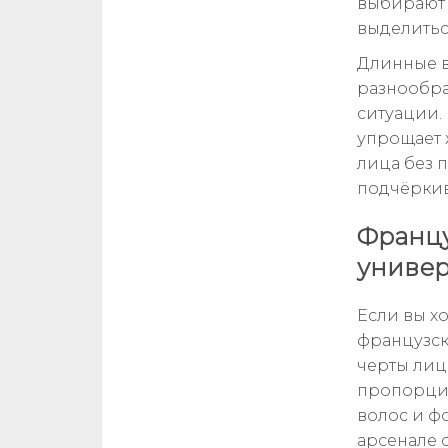
выбирают 
выделитьс
Длинные в
разнообра
ситуации.
упрощает 
лица без 
подчёркив
Францу
универ
Если вы хо
французск
черты лиц
пропорции
волос и ф
арсенале с