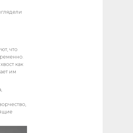
ыглядели
ют, что
временно.
хвост как
ает им
,
ворчество,
оящие