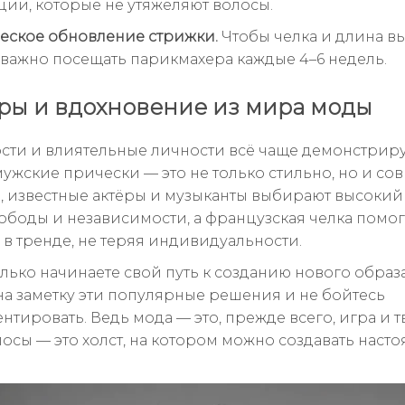
ции, которые не утяжеляют волосы.
ское обновление стрижки.
Чтобы челка и длина в
 важно посещать парикмахера каждые 4–6 недель.
ы и вдохновение из мира моды
сти и влиятельные личности всё чаще демонстриру
ужские прически — это не только стильно, но и со
 известные актёры и музыканты выбирают высокий 
ободы и независимости, а французская челка помог
 в тренде, не теряя индивидуальности.
лько начинаете свой путь к созданию нового образа
на заметку эти популярные решения и не бойтесь
тировать. Ведь мода — это, прежде всего, игра и т
лосы — это холст, на котором можно создавать наст