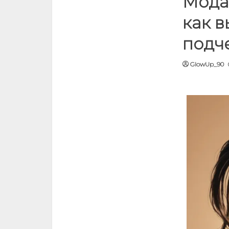
Мода
как в
подч
GlowUp_90