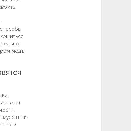
своить
е
 способы
акомиться
ительно
миром моды
овятся
жки,
ние годы
ности.
% мужчин в
волос и