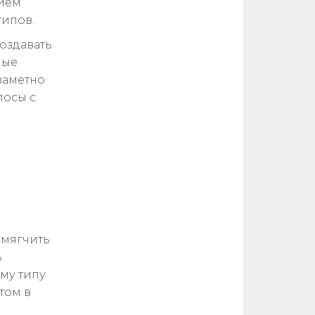
нием
типов.
создавать
ные
заметно
лосы с
и
смягчить
ь
му типу
том в