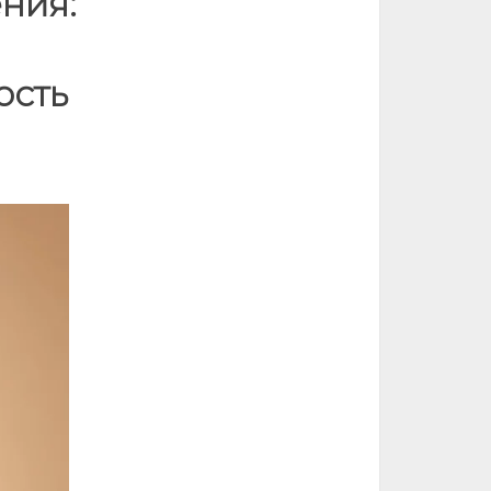
ния:
ость