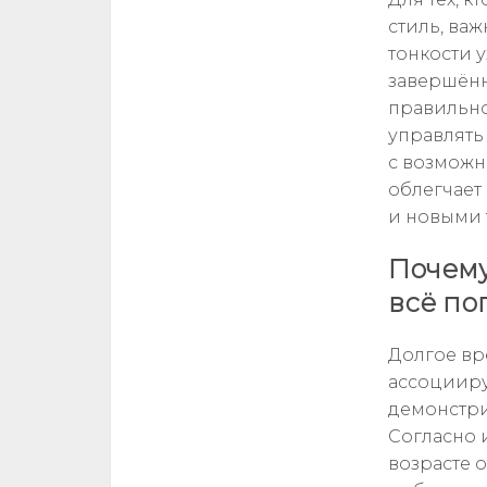
стиль, ва
тонкости у
завершённ
правильно
управлять
с возможн
облегчает
и новыми 
Почему
всё по
Долгое вр
ассоцииру
демонстри
Согласно 
возрасте о