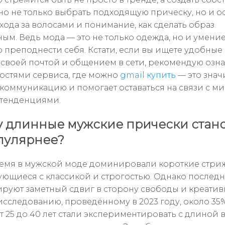
жно не только выбрать подходящую прическу, но и о
хода за волосами и понимание, как сделать образ
ым. Ведь мода — это не только одежда, но и умени
 преподнести себя. Кстати, если вы ищете удобные
 своей почтой и общением в сети, рекомендую озн
остями сервиса, где можно
gmail купить
— это знач
 коммуникацию и помогает оставаться на связи с 
тенденциями.
 длинные мужские прически стан
пулярнее?
емя в мужской моде доминировали короткие стри
ющиеся с классикой и строгостью. Однако послед
руют заметный сдвиг в сторону свободы и креатив
исследованию, проведённому в 2023 году, около 35
т 25 до 40 лет стали экспериментировать с длиной 