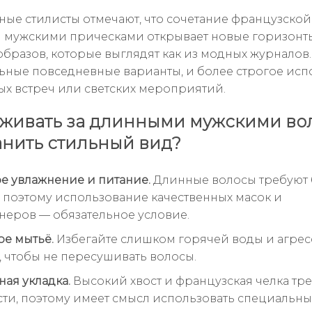
ые стилисты отмечают, что сочетание французской
мужскими прическами открывает новые горизонт
образов, которые выглядят как из модных журналов.
ные повседневные варианты, и более строгое ис
ых встреч или светских мероприятий.
аживать за длинными мужскими во
анить стильный вид?
е увлажнение и питание.
Длинные волосы требуют
 поэтому использование качественных масок и
еров — обязательное условие.
е мытьё.
Избегайте слишком горячей воды и агре
 чтобы не пересушивать волосы.
ая укладка.
Высокий хвост и французская челка тр
сти, поэтому имеет смысл использовать специальны