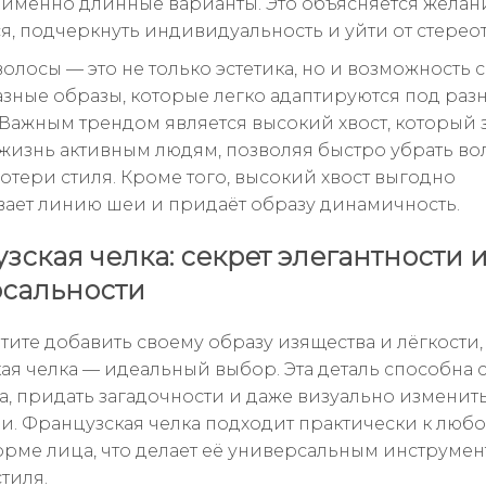
именно длинные варианты. Это объясняется жела
я, подчеркнуть индивидуальность и уйти от стерео
олосы — это не только эстетика, но и возможность 
зные образы, которые легко адаптируются под раз
 Важным трендом является высокий хвост, который 
жизнь активным людям, позволяя быстро убрать во
потери стиля. Кроме того, высокий хвост выгодно
ает линию шеи и придаёт образу динамичность.
зская челка: секрет элегантности 
сальности
тите добавить своему образу изящества и лёгкости,
ая челка — идеальный выбор. Эта деталь способна 
а, придать загадочности и даже визуально изменит
. Французская челка подходит практически к любо
орме лица, что делает её универсальным инструмен
тиля.