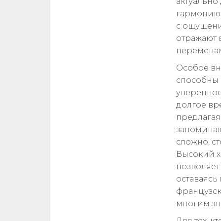
актуально 
гармонию 
с ощущени
отражают 
перемена
Особое вн
способны 
увереннос
долгое вр
предлагая
запоминаю
сложно, с
Высокий х
позволяет
оставаясь
французск
многим зн
Для тех, к