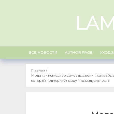
Skip
to
LAM
content
ВСЕ НОВОСТИ
AUTHOR PAGE
УХОД 
Главная
Мода как искусство самовыражения: как выбра
который подчеркнёт вашу индивидуальность