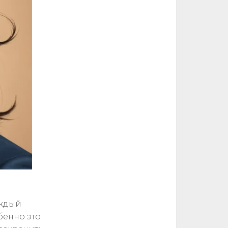
аждый
бенно это