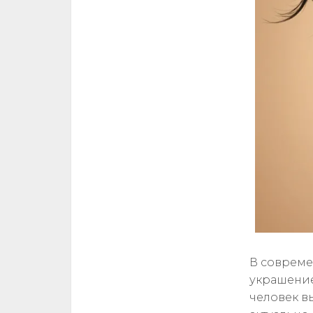
В совреме
украшение
человек в