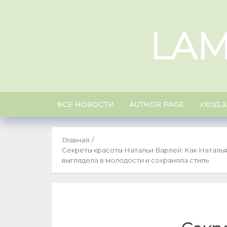
Skip
to
LAM
content
ВСЕ НОВОСТИ
AUTHOR PAGE
УХОД 
Главная
Секреты красоты Натальи Варлей: Как Наталья
выглядела в молодости и сохраняла стиль