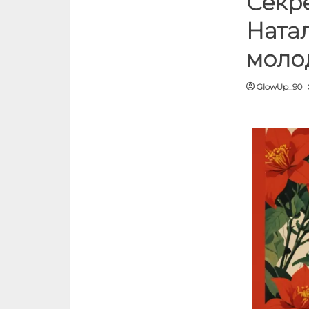
Секре
Ната
молод
GlowUp_90