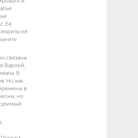
ировать и
талья
чья
с. Её
 секреты её
ранить
но связана
я Варлей,
мала. В
. Но как
перемены в
ресны, но
вторимый
я
 России