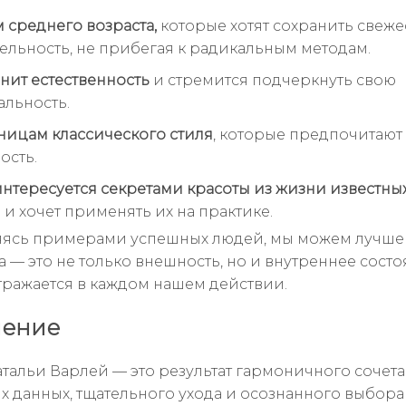
среднего возраста,
которые хотят сохранить свеже
ельность, не прибегая к радикальным методам.
енит естественность
и стремится подчеркнуть свою
льность.
ицам классического стиля
, которые предпочитаю
ость.
 интересуется секретами красоты из жизни известны
й
и хочет применять их на практике.
ясь примерами успешных людей, мы можем лучше 
а — это не только внешность, но и внутреннее состо
тражается в каждом нашем действии.
чение
атальи Варлей — это результат гармоничного сочет
 данных, тщательного ухода и осознанного выбора