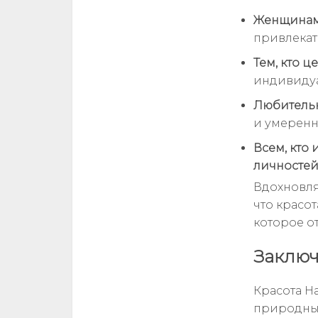
Женщинам 
привлекат
Тем, кто ц
индивидуа
Любительн
и умеренн
Всем, кто
личносте
Вдохновля
что красот
которое о
Заклю
Красота Н
природных