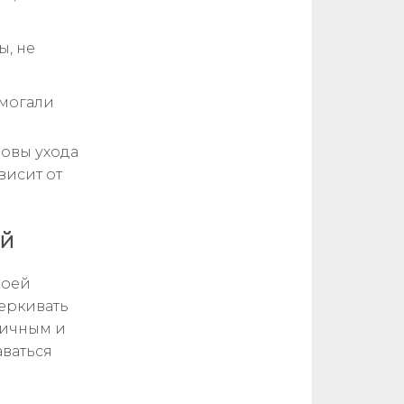
ы, не
омогали
новы ухода
висит от
ей
воей
черкивать
ничным и
аваться