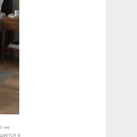
я не
щается в