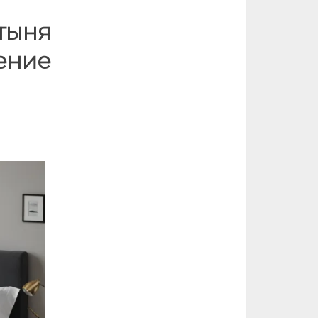
стыня
ение