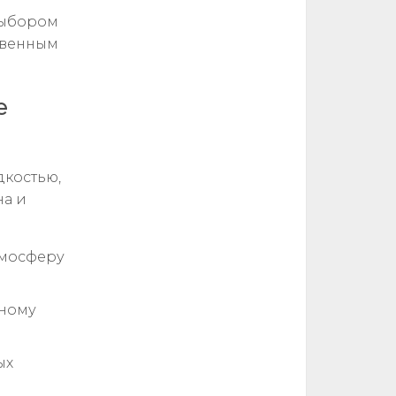
выбором
ственным
е
дкостью,
на и
тмосферу
ьному
ых