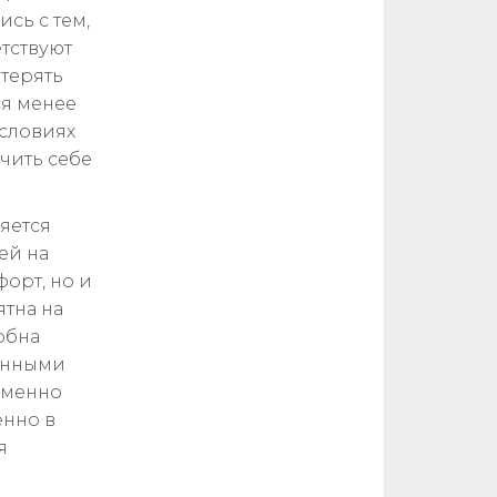
сь с тем,
тствуют
терять
ся менее
условиях
чить себе
яется
ей на
форт, но и
ятна на
обна
генными
 Именно
енно в
я