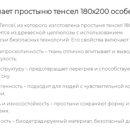
лает простыню тенсел 180x200 осо
encel, из которого изготовлена простыня тенсел 18
тся из древесной целлюлозы с использованием
ски безопасных технологий. Его свойства включают:
игроскопичность – ткань отлично впитывает и вывод
ухость;
труктуру – предотвращает перегрев и способствуе
сну;
генность – подходит для людей с чувствительной к
и;
 и износостойкость – простыни сохраняют форму и
емя;
ость – биодеградируемый материал, безопасный д