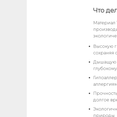
Что де
Материал T
производи
экологиче
Высокую г
сохраняя с
Дышащую с
глубокому 
Гипоаллер
аллергиям
Прочность
долгое вр
Экологичн
природы.