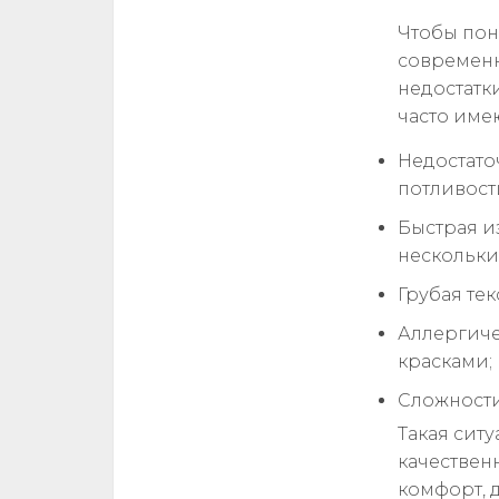
Чтобы пон
современн
недостатк
часто име
Недостато
потливост
Быстрая и
нескольки
Грубая те
Аллергиче
красками;
Сложности
Такая ситу
качествен
комфорт, 