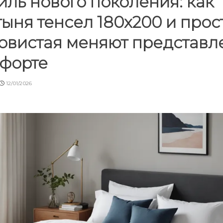
иль нового поколения: как
ыня тенсел 180x200 и про
овистая меняют представл
мфорте
12/01/2026