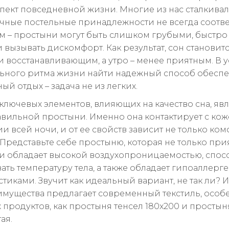
пект повседневной жизни. Многие из нас сталкивали
чные постельные принадлежности не всегда соотве
 – простыни могут быть слишком грубыми, быстро 
 вызывать дискомфорт. Как результат, сон становит
и восстанавливающим, а утро – менее приятным. В 
ьного ритма жизни найти надежный способ обеспе
ый отдых – задача не из легких.
ключевых элементов, влияющих на качество сна, явл
вильной простыни. Именно она контактирует с кож
 всей ночи, и от ее свойств зависит не только ком
 Представьте себе простыню, которая не только при
 и обладает высокой воздухопроницаемостью, спос
ать температуру тела, а также обладает гипоаллер
стиками. Звучит как идеальный вариант, не так ли?
имущества предлагает современный текстиль, особ
 продуктов, как простыня тенсел 180x200 и простын
ая.