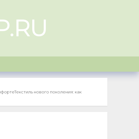
P.RU
омфорте
Текстиль нового поколения: как