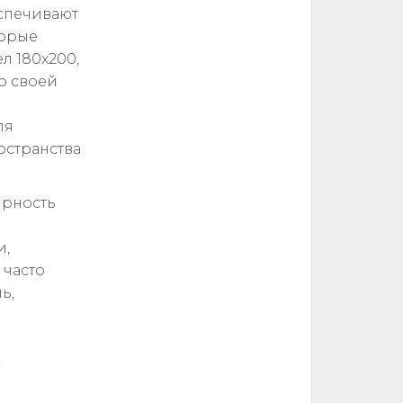
еспечивают
торые
л 180x200,
о своей
ля
остранства
ярность
и,
 часто
ь,
а