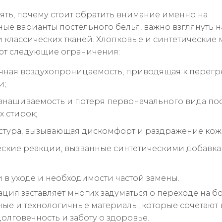
ять, почему стоит обратить внимание именно на
ые варианты постельного белья, важно взглянуть н
и классических тканей. Хлопковые и синтетические
ют следующие ограничения:
чная воздухопроницаемость, приводящая к перегр
и;
знашиваемость и потеря первоначального вида по
х стирок;
кстура, вызывающая дискомфорт и раздражение кож
ские реакции, вызванные синтетическими добавк
 в уходе и необходимости частой замены.
ация заставляет многих задуматься о переходе на б
ные и технологичные материалы, которые сочетают 
долговечность и заботу о здоровье.