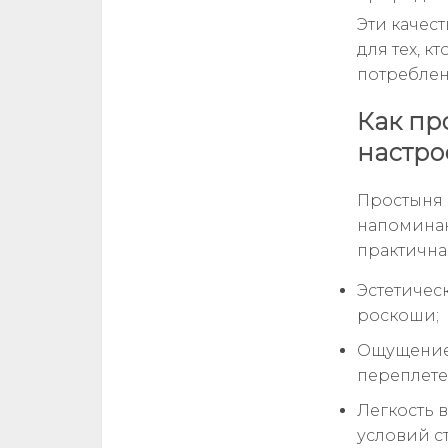
Эти качес
для тех, 
потреблен
Как пр
настро
Простыня 
напоминаю
практична
Эстетичес
роскоши;
Ощущение 
переплете
Легкость в
условий с