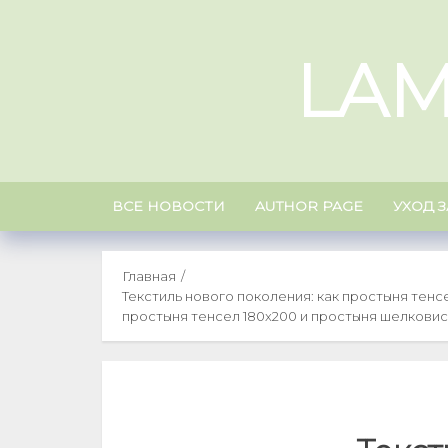
Skip
to
LAM
content
ВСЕ НОВОСТИ
AUTHOR PAGE
УХОД 
Главная
Текстиль нового поколения: как простыня тен
простыня тенсел 180x200 и простыня шелкови