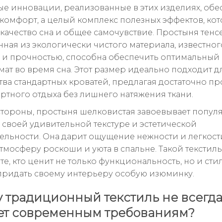
ые инновации, реализованные в этих изделиях, об
 комфорт, а целый комплекс полезных эффектов, ко
качество сна и общее самочувствие. Простыня тенсе
нная из экологически чистого материала, известног
 и прочностью, способна обеспечить оптимальный
ат во время сна. Этот размер идеально подходит д
ва стандартных кроватей, предлагая достаточно пр
ртного отдыха без лишнего натяжения ткани.
стороны, простыня шелковистая завоевывает попул
 своей удивительной текстуре и эстетической
ельности. Она дарит ощущение нежности и легкост
тмосферу роскоши и уюта в спальне. Такой текстиль
е, кто ценит не только функциональность, но и стил
придать своему интерьеру особую изюминку.
 традиционный текстиль не всегд
ет современным требованиям?