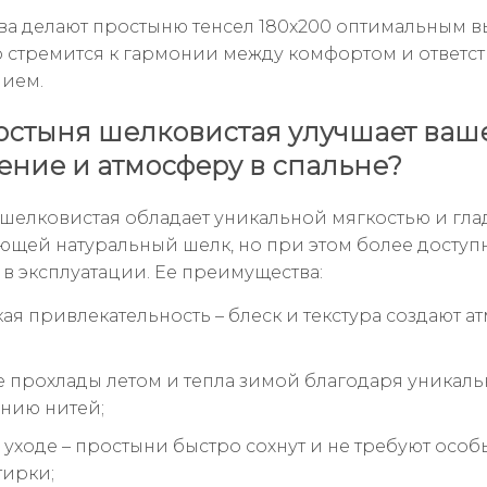
тва делают простыню тенсел 180x200 оптимальным 
кто стремится к гармонии между комфортом и ответ
ием.
остыня шелковистая улучшает ваш
ение и атмосферу в спальне?
шелковистая обладает уникальной мягкостью и гла
щей натуральный шелк, но при этом более доступ
 в эксплуатации. Ее преимущества:
кая привлекательность – блеск и текстура создают а
прохлады летом и тепла зимой благодаря уникал
нию нитей;
 уходе – простыни быстро сохнут и не требуют особ
тирки;