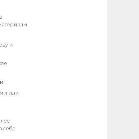
а
 материалы
еву и
сле
и;
ами или
олее
в себе