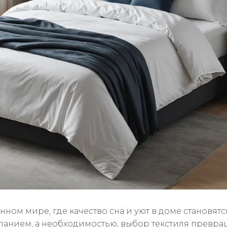
ном мире, где качество сна и уют в доме становятс
ланием, а необходимостью, выбор текстиля превра