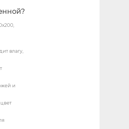
бенной?
0x200,
ит влагу,
т
ожей и
 цвет
ля