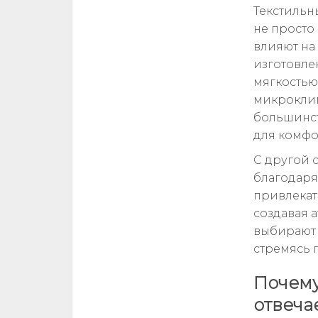
Текстильн
не просто
влияют на 
изготовле
мягкостью
микроклим
большинст
для комфо
С другой 
благодаря
привлекат
создавая а
выбирают т
стремясь 
Почему
отвеча