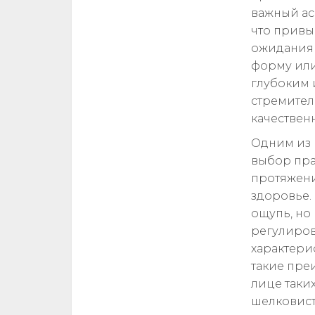
важный ас
что привы
ожиданиям
форму или
глубоким 
стремител
качественн
Одним из 
выбор пра
протяжении
здоровье.
ощупь, но
регулиров
характери
такие пре
лице таких
шелковист