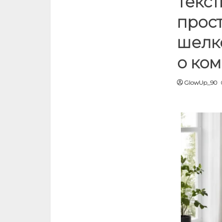
Текст
прост
шелк
о ко
GlowUp_90