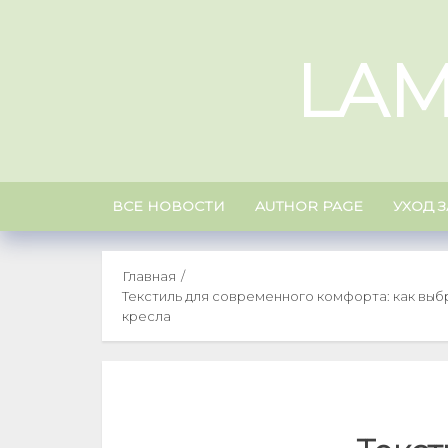
Skip
to
LAM
content
ВСЕ НОВОСТИ
AUTHOR PAGE
УХОД 
Главная
Текстиль для современного комфорта: как выб
кресла