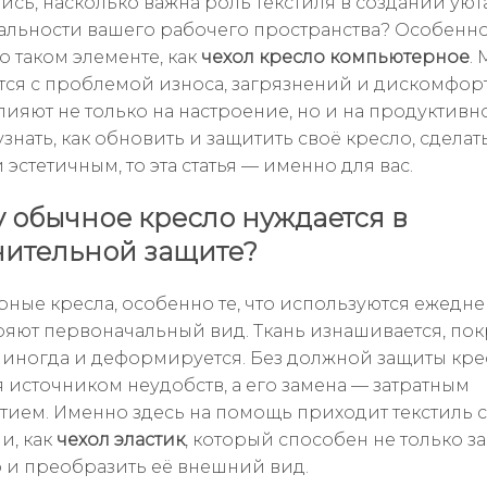
ись, насколько важна роль текстиля в создании уют
льности вашего рабочего пространства? Особенно
о таком элементе, как
чехол кресло компьютерное
.
тся с проблемой износа, загрязнений и дискомфорт
лияют не только на настроение, но и на продуктивно
узнать, как обновить и защитить своё кресло, сделат
эстетичным, то эта статья — именно для вас.
 обычное кресло нуждается в
ительной защите?
ные кресла, особенно те, что используются ежедне
ряют первоначальный вид. Ткань изнашивается, по
а иногда и деформируется. Без должной защиты кре
я источником неудобств, а его замена — затратным
ием. Именно здесь на помощь приходит текстиль с
и, как
чехол эластик
, который способен не только з
о и преобразить её внешний вид.