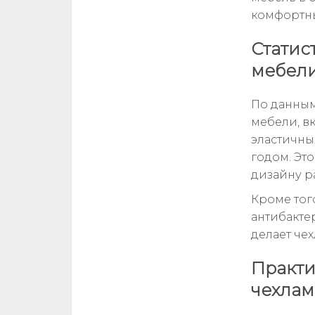
комфортны
Статис
мебел
По данным
мебели, вк
эластичны
годом. Эт
дизайну р
Кроме тог
антибакте
делает че
Практи
чехла