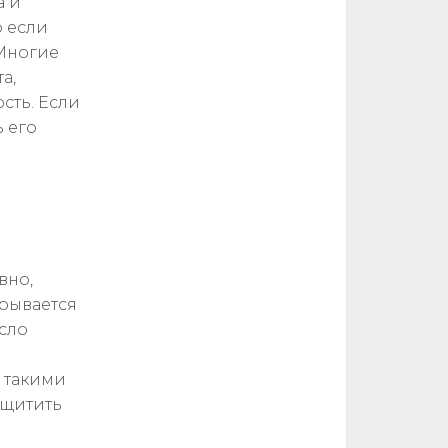
а и
 если
 Многие
а,
сть. Если
ь его
вно,
крывается
сло
 такими
ащитить