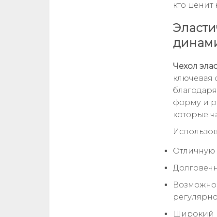
кто ценит
Эласти
динами
Чехол эла
ключевая 
благодаря
форму и р
которые ч
Использов
Отличную 
Долговечн
Возможнос
регулярно
Широкий в