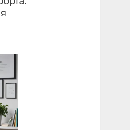
форта:
ля