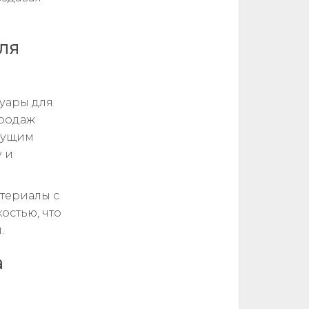
для
суары для
продаж
ыдущим
у и
атериалы с
остью, что
.
а