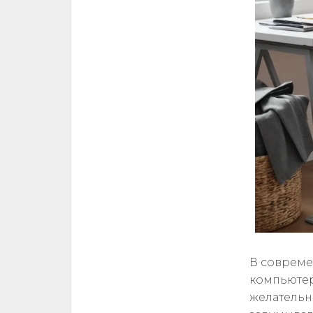
В совреме
компьютер
желательн