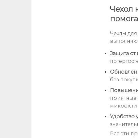
Чехол 
помога
Чехлы для
выполняют
Защита от
потертост
Обновлени
без покуп
Повышени
приятные
микроклим
Удобство у
значитель
Все эти п