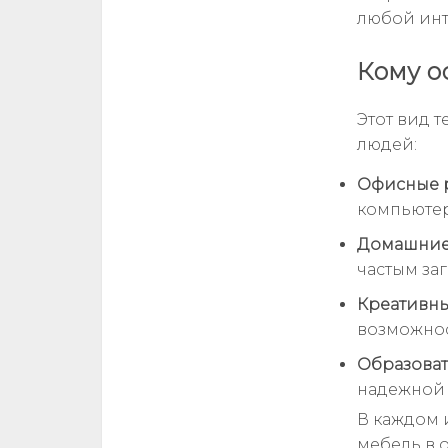
любой инт
Кому о
Этот вид 
людей:
Офисные 
компьютер
Домашние 
частым за
Креативны
возможнос
Образоват
надежной 
В каждом 
мебель в 