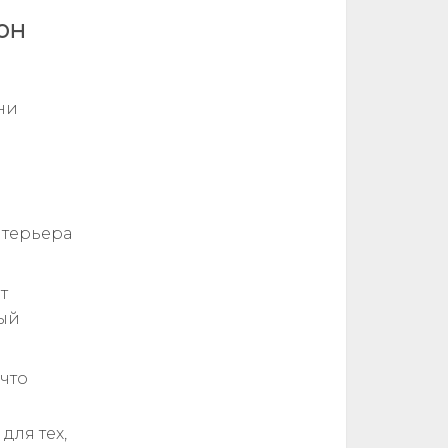
он
ни
нтерьера
т
ый
 что
для тех,