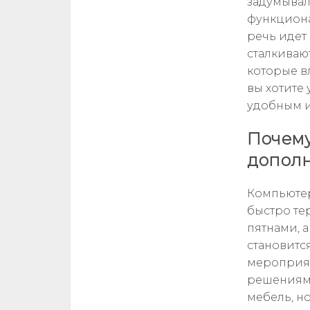
задумывал
функциона
речь идет 
сталкиваю
которые в
вы хотите 
удобным и 
Почему
дополн
Компьютер
быстро те
пятнами, 
становитс
мероприят
решениям
мебель, н