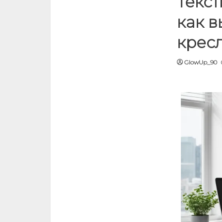
Текст
как в
крес
GlowUp_90