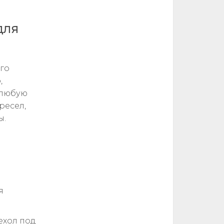
для
Его
,
 любую
ресел,
ы.
я
ехол под