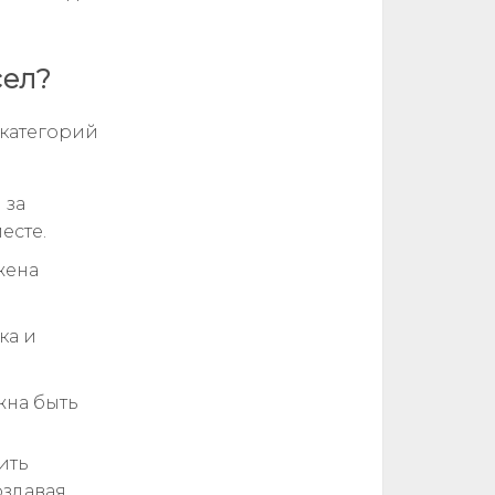
сел?
 категорий
 за
есте.
жена
ка и
жна быть
ить
оздавая