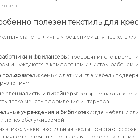
ерьер.
собенно полезен текстиль для кре
текстиля станет отличным решением для нескольких
работники и фрилансеры:
проводят много времени
ом и нуждаются в комфортном и чистом рабочем м
пользователи:
семьи с детьми, где мебель подвер
грязнениям.
е специалисты и дизайнеры:
которым важна эстети
ть легко менять оформление интерьера.
ельные учреждения и библиотеки:
где мебель дол
и легко обслуживаемой.
из этих случаев текстильные чехлы помогают сохран
отличном состоянии, продлевая срок её службы и с