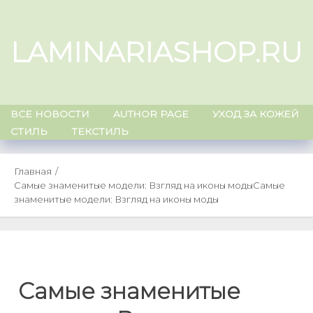
Skip
to
LAMINARIASHOP.RU
content
ВСЕ НОВОСТИ
AUTHOR PAGE
УХОД ЗА КОЖЕЙ
СТИЛЬ
ТЕКСТИЛЬ
Главная
Самые знаменитые модели: Взгляд на иконы моды
Самые
знаменитые модели: Взгляд на иконы моды
Самые знаменитые