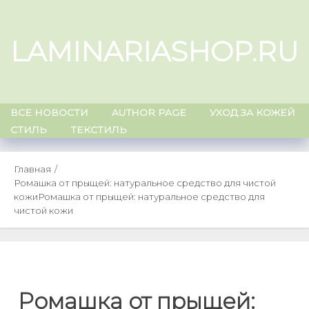
Skip
to
LAMINARIASHOP.RU
content
ВСЕ НОВОСТИ
AUTHOR PAGE
УХОД ЗА КОЖЕЙ
СТИЛЬ
ТЕКСТИЛЬ
Главная
Ромашка от прыщей: натуральное средство для чистой
кожи
Ромашка от прыщей: натуральное средство для
чистой кожи
Ромашка от прыщей: