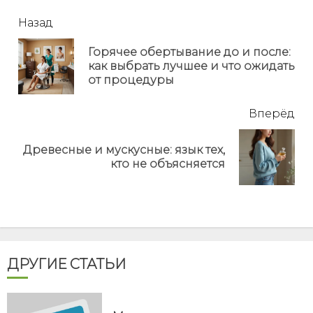
читать
Назад
еще
Горячее обертывание до и после:
Пр
как выбрать лучшее и что ожидать
но
от процедуры
Вперёд
Древесные и мускусные: язык тех,
Next
кто не объясняется
post:
ДРУГИЕ СТАТЬИ