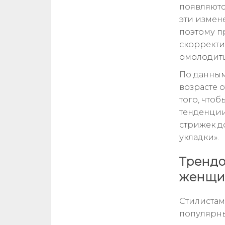
появляютс
эти измен
поэтому п
скорректи
омолодить
По данным
возрасте 
того, что
тенденции
стрижек д
укладки».
Трендо
женщин
Стилистам
популярны