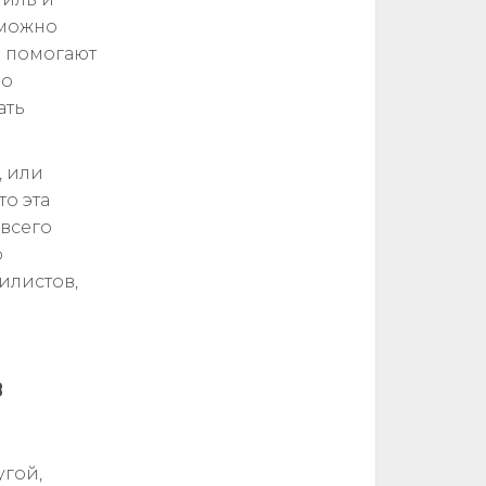
 можно
е помогают
но
ать
, или
то эта
 всего
о
илистов,
в
угой,