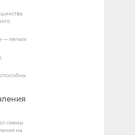
ьшинства
ного
е — легких
,
 способны
вления
от смены
вления на