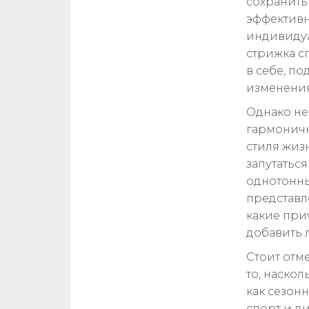
сохранить
эффективн
индивидуа
стрижка с
в себе, п
изменения
Однако не
гармоничн
стиля жиз
запутатьс
однотонны
представл
какие прич
добавить 
Стоит отм
то, наско
как сезон
спорт и д