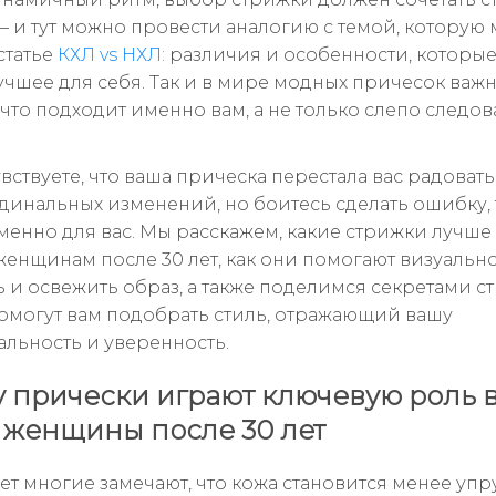
— и тут можно провести аналогию с темой, которую
статье
КХЛ vs НХЛ:
различия и особенности, которы
учшее для себя. Так и в мире модных причесок важ
что подходит именно вам, а не только слепо следов
вствуете, что ваша прическа перестала вас радовать
рдинальных изменений, но боитесь сделать ошибку, 
именно для вас. Мы расскажем, какие стрижки лучше
женщинам после 30 лет, как они помогают визуальн
 и освежить образ, а также поделимся секретами ст
омогут вам подобрать стиль, отражающий вашу
льность и уверенность.
 прически играют ключевую роль 
 женщины после 30 лет
ет многие замечают, что кожа становится менее упр