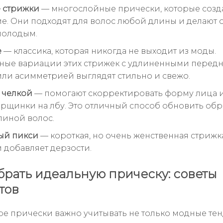
 стрижки
— многослойные прически, которые созд
е. Они подходят для волос любой длины и делают 
молодым.
е
— классика, которая никогда не выходит из моды.
ные вариации этих стрижек с удлиненными перед
ли асимметрией выглядят стильно и свежо.
 челкой
— помогают скорректировать форму лица и
рщинки на лбу. Это отличный способ обновить обра
линой волос.
ый пикси
— короткая, но очень женственная стрижка
и добавляет дерзости.
брать идеальную прическу: советы
тов
е прически важно учитывать не только модные те