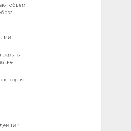
ают объем
образ
ними
 скрыть
з, не
, которая
нденции,