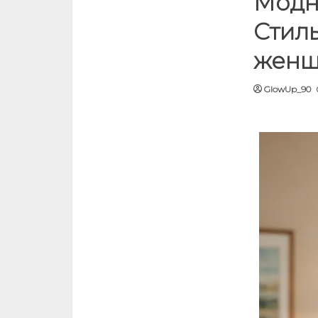
Модн
Стил
женщ
GlowUp_90