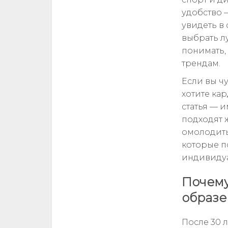
удобство 
увидеть в 
выбрать л
понимать, 
трендам.
Если вы чу
хотите ка
статья — 
подходят 
омолодить
которые п
индивидуа
Почему
образе
После 30 л