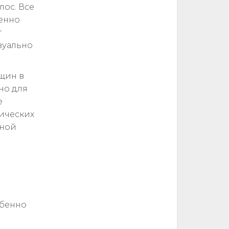
лос. Все
менно
т
зуально
щин в
но для
е
ических
жной
обенно