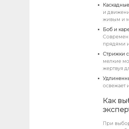
Каскадные
и движени
живым и 
Боб и кар
Современ
прядями и
Стрижки с
мелкие мо
жертвуя д
Удлиненн
освежает 
Как вы
экспер
При выбор