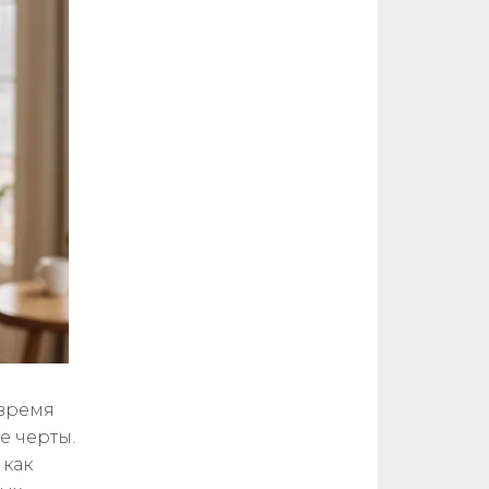
 время
е черты.
 как