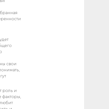
мых
обранная
веренности
удет
бщего
о
ины свои
понимать,
гут
т роль и
е факторы,
 любит
тиль и