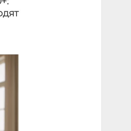
+:
одят