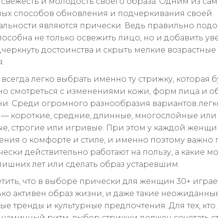
 свежесть и молодость своего образа. Одним из са
ых способов обновления и подчеркивания своей
льности являются прически. Ведь правильно под
пособна не только освежить лицо, но и добавить у
одчеркнуть достоинства и скрыть мелкие возрастные
.
 всегда легко выбрать именно ту стрижку, которая б
о смотреться с изменениями кожи, форм лица и о
ни. Среди огромного разнообразия вариантов легк
я — короткие, средние, длинные, многослойные или
е, строгие или игривые. При этом у каждой женщ
ения о комфорте и стиле, и именно поэтому важно 
ески действительно работают на пользу, а какие мо
лишних лет или сделать образ устаревшим.
етить, что в выборе прически для женщин 30+ играе
лько активен образ жизни, и даже такие неожиданны
ные тренды и культурные предпочтения. Для тех, кто
инамичный ритм, выбор стрижки должен сочетать с