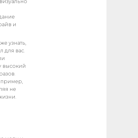
 визуально
дание
райв и
же узнать,
 для вас.
ли
у высокий
разов.
апример,
ляя не
жизни.