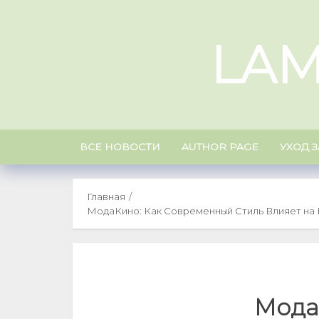
Skip
to
LAM
content
ВСЕ НОВОСТИ
AUTHOR PAGE
УХОД 
Главная
МодаКино: Как Современный Стиль Влияет на
Мода