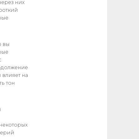
через них
ороткий
рые
о вы
рые
с
родолжение
 влияет на
ть тон
я
 некоторых
верий