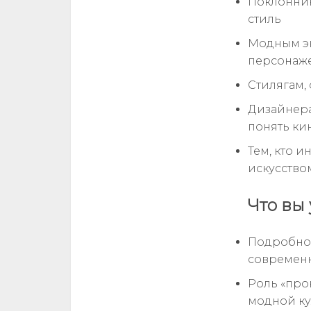
Поклонник
стиль
Модным эн
персонаж
Стилягам,
Дизайнера
понять ки
Тем, кто 
искусство
Что вы 
Подробнос
современ
Роль «про
модной ку