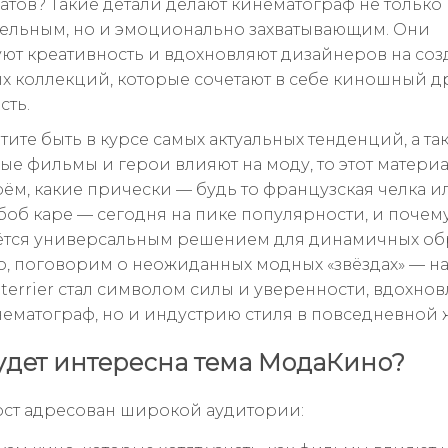
атов? Такие детали делают кинематограф не только
ельным, но и эмоционально захватывающим. Они
ют креативность и вдохновляют дизайнеров на соз
х коллекций, которые сочетают в себе киношный д
сть.
тите быть в курсе самых актуальных тенденций, а так
ые фильмы и герои влияют на моду, то этот материал
ём, какие прически — будь то французская челка и
боб каре — сегодня на пике популярности, и почем
аётся универсальным решением для динамичных об
о, поговорим о неожиданных модных «звёздах» — н
l terrier стал символом силы и уверенности, вдохнов
нематограф, но и индустрию стиля в повседневной 
удет интересна тема МодаКино?
ст адресован широкой аудитории: