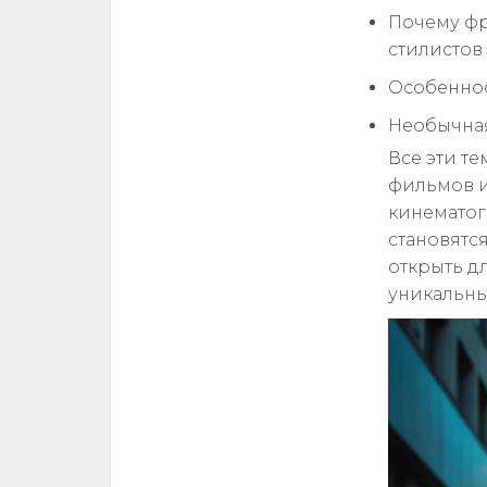
Почему фр
стилистов
Особеннос
Необычная 
Все эти те
фильмов и
кинематог
становятс
открыть дл
уникальны