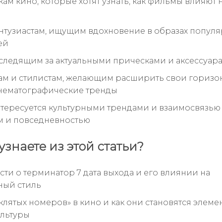
ам кино, которые хотят узнать, как фильмы влияют 
тузиастам, ищущим вдохновение в образах попул
ей
 следящим за актуальными прическами и аксессуар
м и стилистам, желающим расширить свои горизо
нематографические тренды
интересуется культурными трендами и взаимосвязь
м и повседневностью
узнаете из этой статьи?
ти о терминатор 7 дата выхода и его влиянии на
ный стиль
клятых номеров» в кино и как они становятся элеме
льтуры