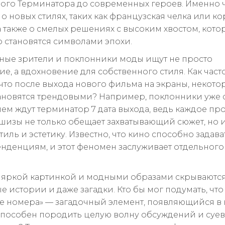
ого Терминатора до современных героев. Именно 
о новых стилях, таких как французская челка или к
 а также о смелых решениях с высоким хвостом, кото
 становятся символами эпохи.
ые зрители и поклонники моды ищут не просто
е, а вдохновение для собственного стиля. Как част
 что после выхода нового фильма на экраны, некото
ановятся трендовыми? Например, поклонники уже 
ем ждут терминатор 7 дата выхода, ведь каждое п
шизы не только обещает захватывающий сюжет, но и
иль и эстетику. Известно, что кино способно задава
нденциям, и этот феномен заслуживает отдельного
а яркой картинкой и модными образами скрываютс
 истории и даже загадки. Кто бы мог подумать, что
е номера» — загадочный элемент, появляющийся в
способен породить целую волну обсуждений и суе