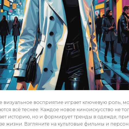
де визуальное восприятие играет ключевую роль, м
ются всё теснее. Каждое новое киноискусство не то
ает историю, но и формирует тренды в одежде, при
зе жизни. Взгляните на культовые фильмы и персон