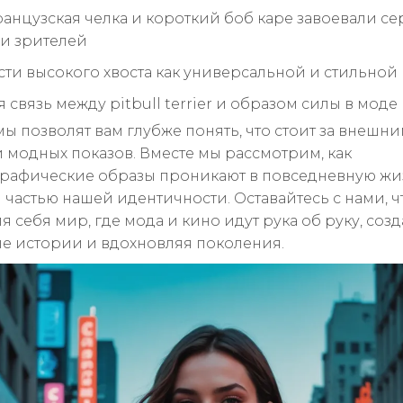
анцузская челка и короткий боб каре завоевали с
 и зрителей
ти высокого хвоста как универсальной и стильной
связь между pitbull terrier и образом силы в моде
мы позволят вам глубже понять, что стоит за внешн
 модных показов. Вместе мы рассмотрим, как
рафические образы проникают в повседневную жи
я частью нашей идентичности. Оставайтесь с нами, 
я себя мир, где мода и кино идут рука об руку, соз
е истории и вдохновляя поколения.