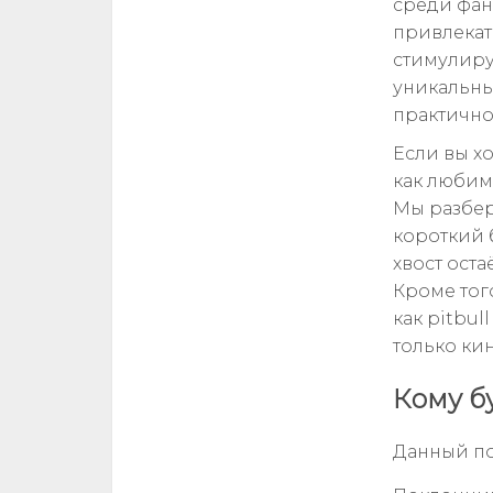
среди фан
привлекат
стимулиру
уникальны
практично
Если вы хо
как любим
Мы разбер
короткий 
хвост ост
Кроме тог
как pitbul
только ки
Кому б
Данный по