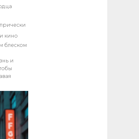
ердца
 прически
 и кино
им блеском
знь и
чтобы
давая