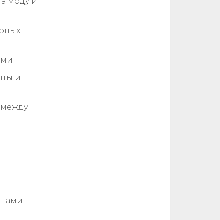
на моду и
ярных
ами
нты и
ю между
нтами