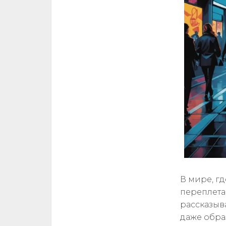
В мире, г
переплета
рассказыв
даже обра