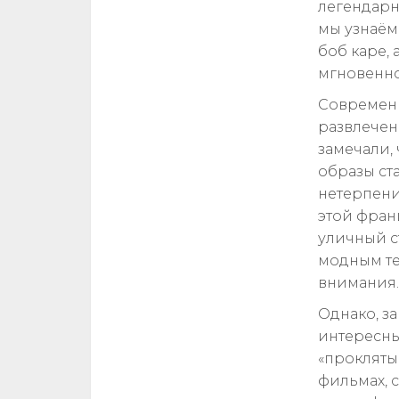
легендарн
мы узнаём 
боб каре,
мгновенно
Современн
развлечени
замечали,
образы ст
нетерпени
этой фран
уличный ст
модным те
внимания.
Однако, з
интересные
«прокляты
фильмах, 