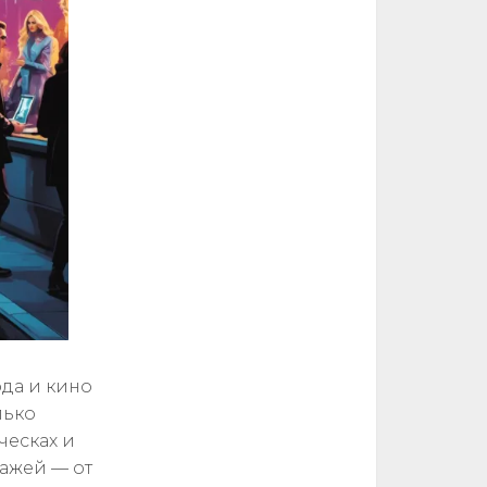
ода и кино
лько
ческах и
ажей — от