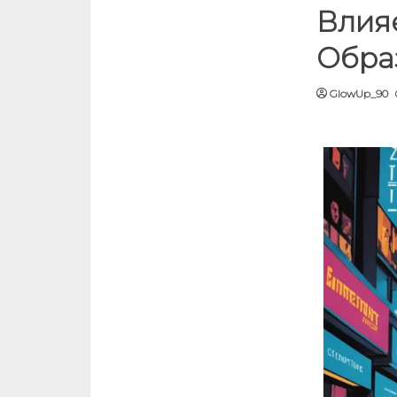
Влия
Обра
GlowUp_90