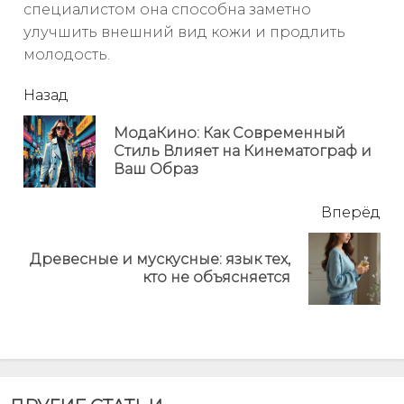
специалистом она способна заметно
улучшить внешний вид кожи и продлить
молодость.
читать
Назад
еще
МодаКино: Как Современный
Пр
Стиль Влияет на Кинематограф и
но
Ваш Образ
Вперёд
Древесные и мускусные: язык тех,
Next
кто не объясняется
post: