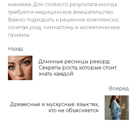
макияжа. Для стойкого результата иногда
требуется медицинское вмешательство.
Важно подходить к решению комплексно,
сочетая уход, гимнастику и косметические
приёмы.
читать
Назад
еще
Длинные ресницы рекорд:
Пр
Секреты роста, которые стоит
но
знать каждой
Вперёд
Древесные и мускусные: язык тех,
Next
кто не объясняется
post: