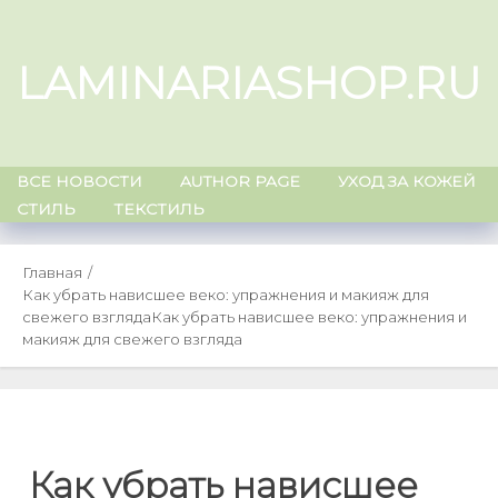
Skip
to
LAMINARIASHOP.RU
content
ВСЕ НОВОСТИ
AUTHOR PAGE
УХОД ЗА КОЖЕЙ
СТИЛЬ
ТЕКСТИЛЬ
Главная
Как убрать нависшее веко: упражнения и макияж для
свежего взгляда
Как убрать нависшее веко: упражнения и
макияж для свежего взгляда
Как убрать нависшее