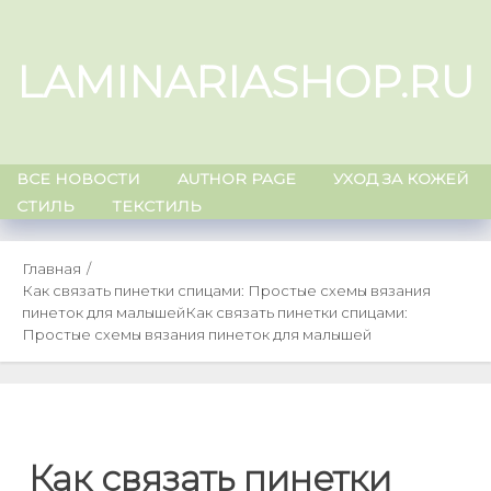
Skip
to
LAMINARIASHOP.RU
content
ВСЕ НОВОСТИ
AUTHOR PAGE
УХОД ЗА КОЖЕЙ
СТИЛЬ
ТЕКСТИЛЬ
Главная
Как связать пинетки спицами: Простые схемы вязания
пинеток для малышей
Как связать пинетки спицами:
Простые схемы вязания пинеток для малышей
Как связать пинетки