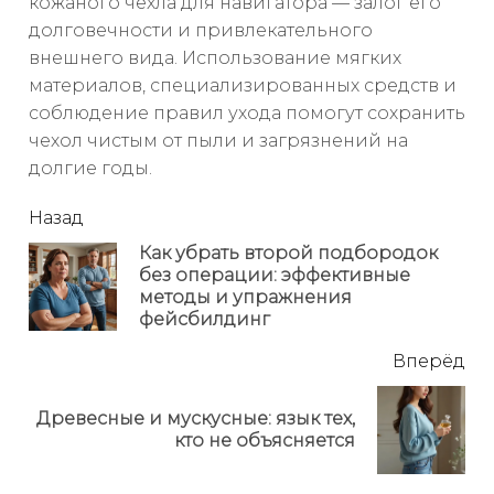
кожаного чехла для навигатора — залог его
долговечности и привлекательного
внешнего вида. Использование мягких
материалов, специализированных средств и
соблюдение правил ухода помогут сохранить
чехол чистым от пыли и загрязнений на
долгие годы.
читать
Назад
еще
Как убрать второй подбородок
без операции: эффективные
Пр
методы и упражнения
но
фейсбилдинг
Вперёд
Древесные и мускусные: язык тех,
Next
кто не объясняется
post: