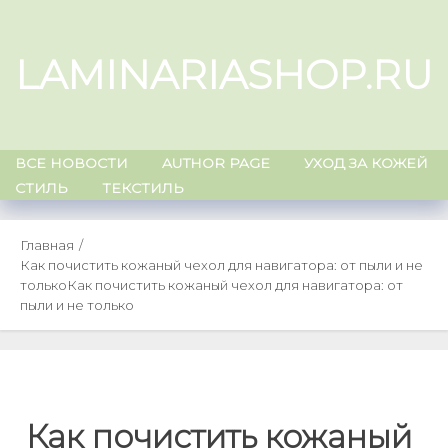
Skip
to
LAMINARIASHOP.RU
content
ВСЕ НОВОСТИ
AUTHOR PAGE
УХОД ЗА КОЖЕЙ
СТИЛЬ
ТЕКСТИЛЬ
Главная
Как почистить кожаный чехол для навигатора: от пыли и не
только
Как почистить кожаный чехол для навигатора: от
пыли и не только
Как почистить кожаный