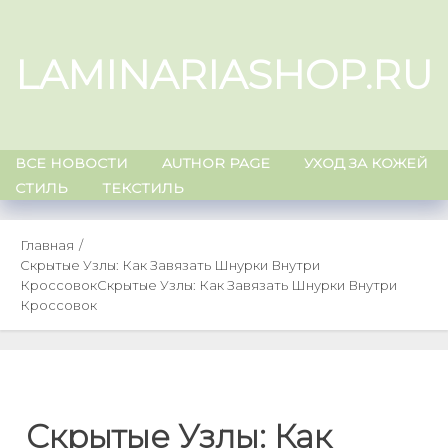
Skip
to
LAMINARIASHOP.RU
content
ВСЕ НОВОСТИ
AUTHOR PAGE
УХОД ЗА КОЖЕЙ
СТИЛЬ
ТЕКСТИЛЬ
Главная
Скрытые Узлы: Как Завязать Шнурки Внутри
Кроссовок
Скрытые Узлы: Как Завязать Шнурки Внутри
Кроссовок
Скрытые Узлы: Как