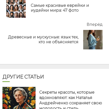
еще
Самые красивые еврейки и
Пр
иудейки мира: 47 фото
но
Вперёд
Древесные и мускусные: язык тех,
Next
кто не объясняется
post:
ДРУГИЕ СТАТЬИ
Секреты красоты, которые
вдохновляют: как Наталья
Андрейченко сохраняет свою
молодость и стиль